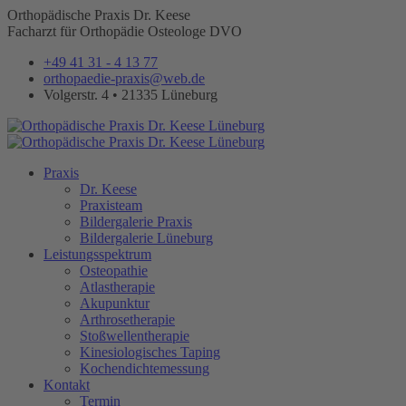
Orthopädische Praxis Dr. Keese
Facharzt für Orthopädie Osteologe DVO
+49 41 31 - 4 13 77
orthopaedie-praxis@web.de
Volgerstr. 4 • 21335 Lüneburg
Praxis
Dr. Keese
Praxisteam
Bildergalerie Praxis
Bildergalerie Lüneburg
Leistungsspektrum
Osteopathie
Atlastherapie
Akupunktur
Arthrosetherapie
Stoßwellentherapie
Kinesiologisches Taping
Kochendichtemessung
Kontakt
Termin