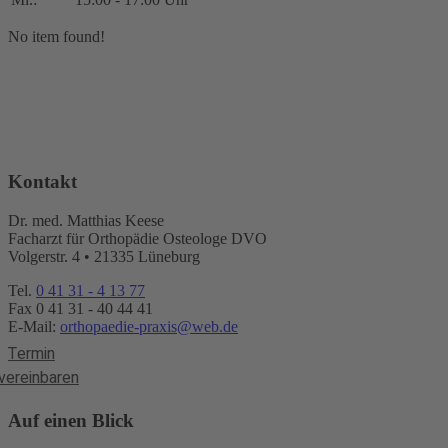
No item found!
Kontakt
Dr. med. Matthias Keese
Facharzt für Orthopädie Osteologe DVO
Volgerstr. 4 • 21335 Lüneburg
Tel.
0 41 31 - 4 13 77
Fax 0 41 31 - 40 44 41
E-Mail:
orthopaedie-praxis@web.de
Termin
vereinbaren
Auf einen Blick