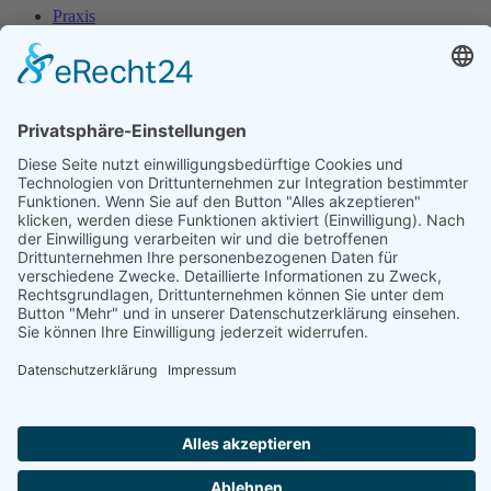
Praxis
Dr. Keese
Praxisteam
Bildergalerie Praxis
Bildergalerie Lüneburg
Leistungsspektrum
Osteopathie
Atlastherapie
Akupunktur
Arthrosetherapie
Stoßwellentherapie
Kinesiologisches Taping
Kochendichtemessung
Kontakt
Termin
Impressum
Datenschutz
Aktuelles
Termin
Orthopädische Praxis Dr. Keese
Facharzt für Orthopädie Osteologe DVO
Volgerstr. 4